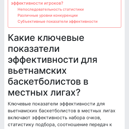
эффективности игроков?
Непоследовательность статистики
Различные уровни конкуренции
Субъективные показатели эффективности
Какие ключевые
показатели
эффективности для
вьетнамских
баскетболистов в
местных лигах?
Ключевые показатели эффективности для
вьетнамских баскетболистов в местных лигах
включают эффективность набора очков,
статистику подбора, соотношение передач к