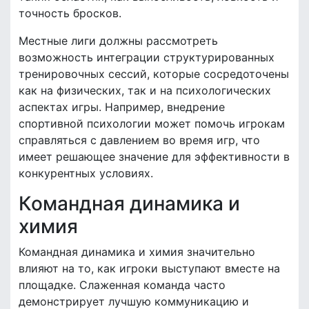
точность бросков.
Местные лиги должны рассмотреть
возможность интеграции структурированных
тренировочных сессий, которые сосредоточены
как на физических, так и на психологических
аспектах игры. Например, внедрение
спортивной психологии может помочь игрокам
справляться с давлением во время игр, что
имеет решающее значение для эффективности в
конкурентных условиях.
Командная динамика и
химия
Командная динамика и химия значительно
влияют на то, как игроки выступают вместе на
площадке. Слаженная команда часто
демонстрирует лучшую коммуникацию и