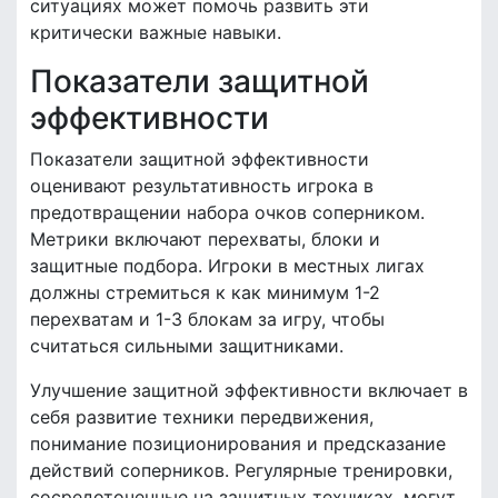
ситуациях может помочь развить эти
критически важные навыки.
Показатели защитной
эффективности
Показатели защитной эффективности
оценивают результативность игрока в
предотвращении набора очков соперником.
Метрики включают перехваты, блоки и
защитные подбора. Игроки в местных лигах
должны стремиться к как минимум 1-2
перехватам и 1-3 блокам за игру, чтобы
считаться сильными защитниками.
Улучшение защитной эффективности включает в
себя развитие техники передвижения,
понимание позиционирования и предсказание
действий соперников. Регулярные тренировки,
сосредоточенные на защитных техниках, могут