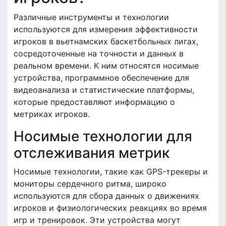
Различные инструменты и технологии
используются для измерения эффективности
игроков в вьетнамских баскетбольных лигах,
сосредоточенные на точности и данных в
реальном времени. К ним относятся носимые
устройства, программное обеспечение для
видеоанализа и статистические платформы,
которые предоставляют информацию о
метриках игроков.
Носимые технологии для
отслеживания метрик
Носимые технологии, такие как GPS-трекеры и
мониторы сердечного ритма, широко
используются для сбора данных о движениях
игроков и физиологических реакциях во время
игр и тренировок. Эти устройства могут