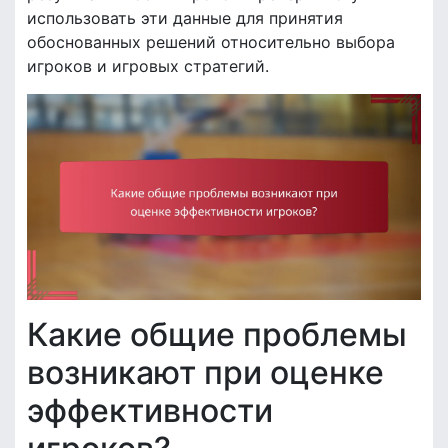
использовать эти данные для принятия
обоснованных решений относительно выбора
игроков и игровых стратегий.
Какие общие проблемы
возникают при оценке
эффективности