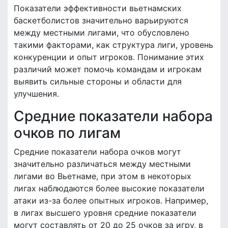
Показатели эффективности вьетнамских
баскетболистов значительно варьируются
между местными лигами, что обусловлено
такими факторами, как структура лиги, уровень
конкуренции и опыт игроков. Понимание этих
различий может помочь командам и игрокам
выявить сильные стороны и области для
улучшения.
Средние показатели набора
очков по лигам
Средние показатели набора очков могут
значительно различаться между местными
лигами во Вьетнаме, при этом в некоторых
лигах наблюдаются более высокие показатели
атаки из-за более опытных игроков. Например,
в лигах высшего уровня средние показатели
могут составлять от 20 до 25 очков за игру, в