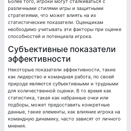
Более того, игроки могут сталкиваться с
различными стилями игры и защитными
стратегиями, что может влиять на их
статистические показатели. Оценщикам
необходимо учитывать эти факторы при оценке
способностей и потенциала игрока.
Субъективные показатели
эффективности
Некоторые показатели эффективности, такие
как лидерство и командная работа, по своей
природе являются субъективными и трудными
для количественной оценки. В то время как
статистика, такая как набранные очки или
подборы, может предоставить конкретные
данные, такие элементы, как влияние игрока на
командную динамику, часто зависят от личного
мнения.