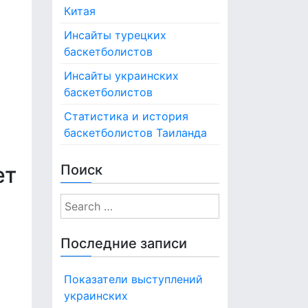
Китая
Инсайты турецких
баскетболистов
Инсайты украинских
баскетболистов
Статистика и история
баскетболистов Таиланда
Поиск
ет
S
e
a
Последние записи
r
c
Показатели выступлений
h
украинских
f