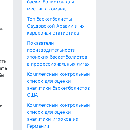
баскетболистов для
o
местных команд
r
:
Топ баскетболисты
Саудовской Аравии и их
в.
карьерная статистика
Показатели
производительности
японских баскетболистов
еть
в профессиональных лигах
ать
Комплексный контрольный
бы
список для оценки
аналитики баскетболистов
США
Комплексный контрольный
ая
список для оценки
аналитики игроков из
Германии