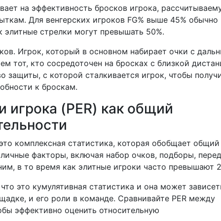
ывает на эффективность бросков игрока, рассчитываем
ыткам. Для венгерских игроков FG% выше 45% обычно
к элитные стрелки могут превышать 50%.
ов. Игрок, который в основном набирает очки с дальн
ем тот, кто сосредоточен на бросках с близкой дистан
о защиты, с которой сталкивается игрок, чтобы получ
собности к броскам.
и игрока (PER) как общий
тельности
 это комплексная статистика, которая обобщает общий
азличные факторы, включая набор очков, подборы, пере
ним, в то время как элитные игроки часто превышают 2
 что это кумулятивная статистика и она может зависет
щадке, и его роли в команде. Сравнивайте PER между
тобы эффективно оценить относительную