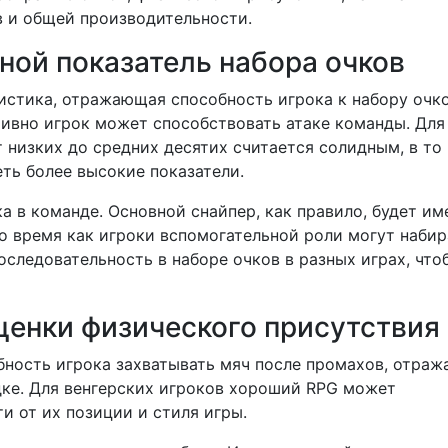
в и общей производительности.
вной показатель набора очков
тистика, отражающая способность игрока к набору очко
тивно игрок может способствовать атаке команды. Для
т низких до средних десятих считается солидным, в то
ть более высокие показатели.
а в команде. Основной снайпер, как правило, будет им
то время как игроки вспомогательной роли могут набир
оследовательность в наборе очков в разных играх, что
ценки физического присутствия
бность игрока захватывать мяч после промахов, отраж
дке. Для венгерских игроков хороший RPG может
ти от их позиции и стиля игры.