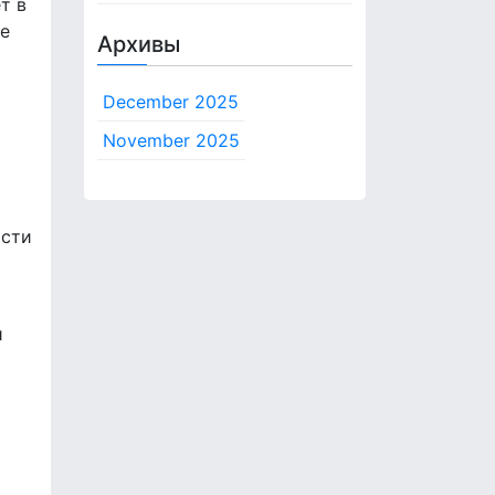
т в
те
Архивы
December 2025
November 2025
ости
й