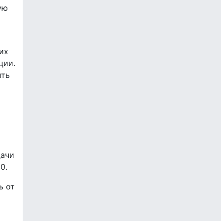
ую
их
ции.
ить
дачи
0.
ь от