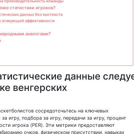
на производительность команды
нке статистики игроков?
стических данных без контекста
х атакующей эффективности
ународными аналогами?
и
атистические данные следу
ке венгерских
аскетболистов сосредоточьтесь на ключевых
за игру, подбора за игру, передачи за игру, процент
ости игрока (PER). Эти метрики предоставляют
абиранию очков, физическом присутствии, навыках