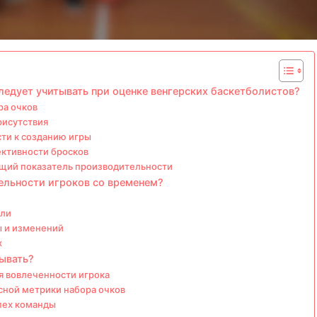
ледует учитывать при оценке венгерских баскетболистов?
ра очков
рисутствия
сти к созданию игры
ективности бросков
общий показатель производительности
ельности игроков со временем?
ели
ы и изменений
х
ывать?
я вовлеченности игрока
сной метрики набора очков
спех команды