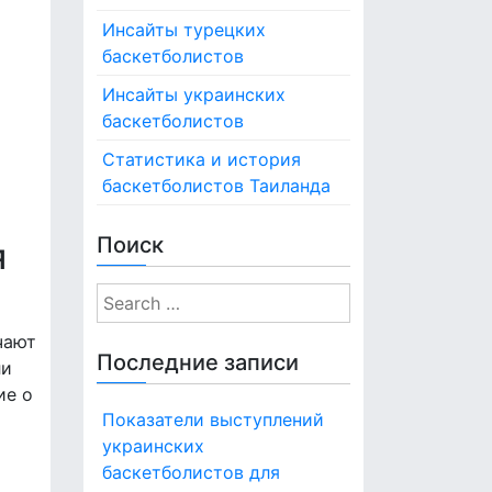
Инсайты турецких
баскетболистов
Инсайты украинских
баскетболистов
Статистика и история
баскетболистов Таиланда
Поиск
я
S
e
чают
a
Последние записи
ли
r
ие о
c
Показатели выступлений
h
украинских
f
баскетболистов для
o