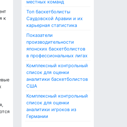
местных команд
r
:
ент
Топ баскетболисты
я к
Саудовской Аравии и их
карьерная статистика
Показатели
производительности
японских баскетболистов
в профессиональных лигах
Комплексный контрольный
список для оценки
аналитики баскетболистов
евые
США
х
Комплексный контрольный
список для оценки
я,
аналитики игроков из
ются
Германии